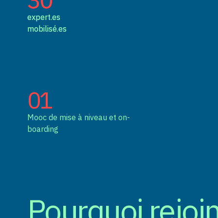
expert.es
expert.es
mobilisé.es
mobilisé.es
01
Mooc de mise à niveau et on-
boarding
Pourquoi rejoi