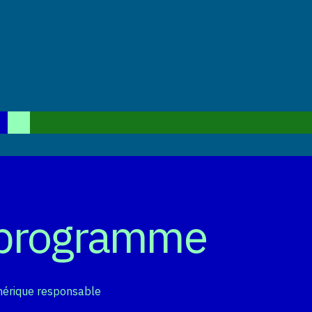
 programme
umérique responsable