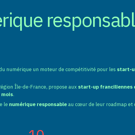
érique responsab
du numérique un moteur de compétitivité pour les
start-u
Région Île-de-France, propose aux
start-up franciliennes
x mois
.
e le
numérique responsable
au cœur de leur roadmap et 
10