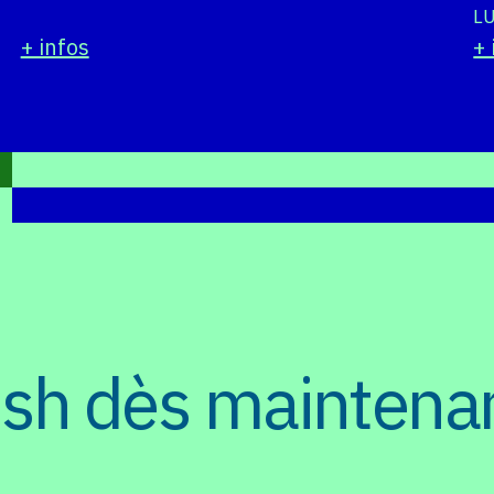
LU
+ infos
+ 
esh dès maintena